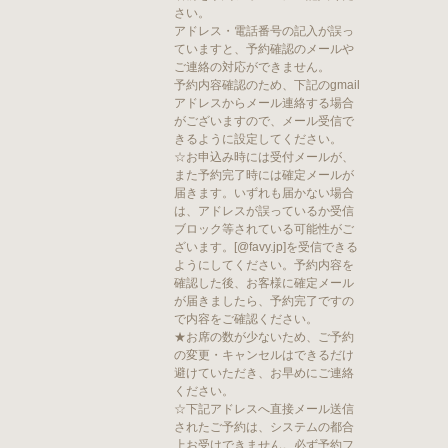
さい。
アドレス・電話番号の記入が誤っ
ていますと、予約確認のメールや
ご連絡の対応ができません。
予約内容確認のため、下記のgmail
アドレスからメール連絡する場合
がございますので、メール受信で
きるように設定してください。
☆お申込み時には受付メールが、
また予約完了時には確定メールが
届きます。いずれも届かない場合
は、アドレスが誤っているか受信
ブロック等されている可能性がご
ざいます。[@favy.jp]を受信できる
ようにしてください。予約内容を
確認した後、お客様に確定メール
が届きましたら、予約完了ですの
で内容をご確認ください。
★お席の数が少ないため、ご予約
の変更・キャンセルはできるだけ
避けていただき、お早めにご連絡
ください。
☆下記アドレスへ直接メール送信
されたご予約は、システムの都合
上お受けできません。必ず予約フ