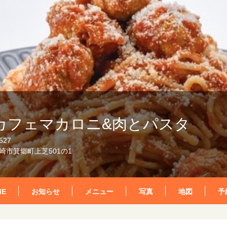
カフェマカロニ&肉とパスタ
527
崎市箕郷町上芝501の1
ME
お知らせ
メニュー
写真
地図
予