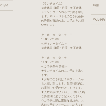
《ランチタイム》
特徴
01の1
※定休日:日曜・月曜、他不定休
※ランチタイムのみご予約を承り
ます。本ページ下段のご予約条件
Web予約
の詳細を確認の上、ご予約をお願
い致します。
火・水・木・金・土・日
18:00〜21:00
≪ディナータイム≫
※定休日:日曜・月曜、他不定休
火・水・木・金・土
11:30〜21:00
≪ご予約条件 詳細≫
★ランチタイムのみご予約を承り
ます。
★お席のご予約は予約フォームか
らお願い致します。営業時間内は
お電話でも受け付けております。
★人数内訳(大人◯人、子供◯人)を
ご要望欄に必ずご記入ください。
☆ご予約の際は正確な連絡先、お
名前を予約フォームにご記入くだ